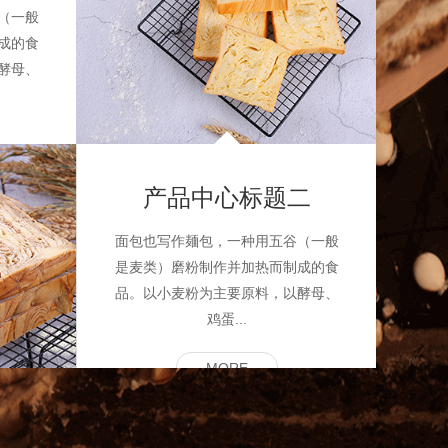
（一般
面包
成的食
是麦
酵母、
品。
产品中心标题二
面包也写作麺包，一种用五谷（一般
是麦类）磨粉制作并加热而制成的食
品。以小麦粉为主要原料，以酵母、
鸡蛋...
MORE