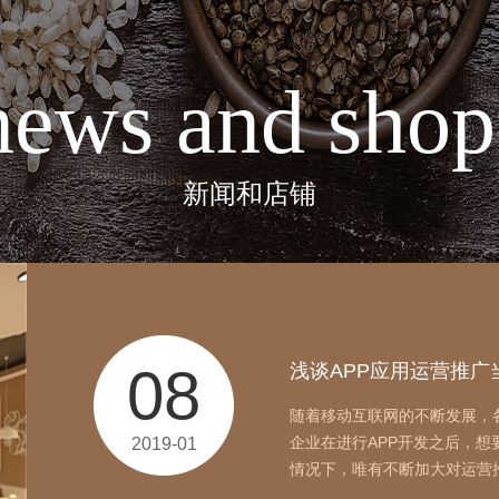
08
企业开发APP应用不得
news and shop
相信大家在使用APP应用的时
用，使用起来就越是顺畅，知
2019-01
问题。因此我们反过来说，企业在
新闻和店铺
08
制作营销型网站之前需
当下不少企业都进行了营销型
解也非常清楚，但是任有许多
2019-01
效果非常不理想，令企业非常苦
08
浅谈APP应用运营推广
随着移动互联网的不断发展，
企业在进行APP开发之后，
2019-01
情况下，唯有不断加大对运营推