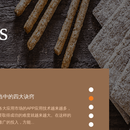
不正视的三大问题
s
候，经常会遇到，知名度越是高的APP应
名度小的APP应用，使用时就会遇到很多
进行APP开发时，...
明确五大要素
网站建设，大家对于营销型网站的功能了
企业的营销型网站在上线之后，所取得的
恼。通过分...
当中的四大诀窍
各大应用市场的APP应用技术越来越多，
想要取得成功的难度就越来越大。在这样的
广的投入，方能...