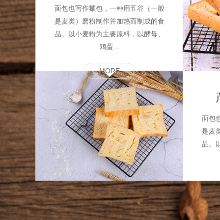
面包也写作麺包，一种用五谷（一般
是麦类）磨粉制作并加热而制成的食
品。以小麦粉为主要原料，以酵母、
鸡蛋...
MORE
六
（一般
面包
成的食
是麦
酵母、
品。